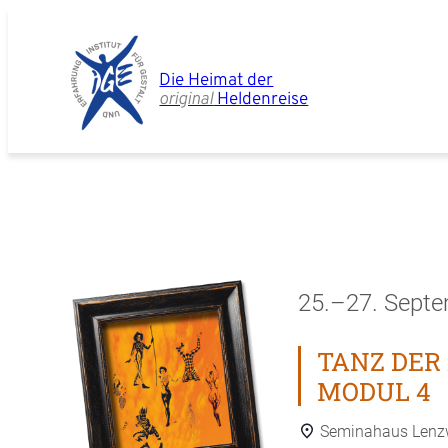
Zum
Inhalt
springen
Die Heimat der
original
Heldenreise
25.
–
27. Sept
TANZ DER
MODUL 4
Seminahaus Len