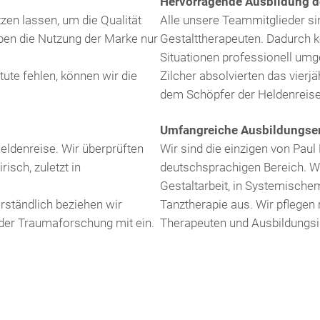
Hervorragende Ausbildung d
en lassen, um die Qualität
Alle unsere Teammitglieder si
uben die Nutzung der Marke nur
Gestalttherapeuten. Dadurch 
Situationen professionell umge
ute fehlen, können wir die
Zilcher absolvierten das vierjä
dem Schöpfer der Heldenreise
Umfangreiche Ausbildungse
eldenreise. Wir überprüften
Wir sind die einzigen von Paul 
sch, zuletzt in
deutschsprachigen Bereich. Wir 
Gestaltarbeit, in Systemische
erständlich beziehen wir
Tanztherapie aus. Wir pflege
 der Traumaforschung mit ein.
Therapeuten und Ausbildungsin