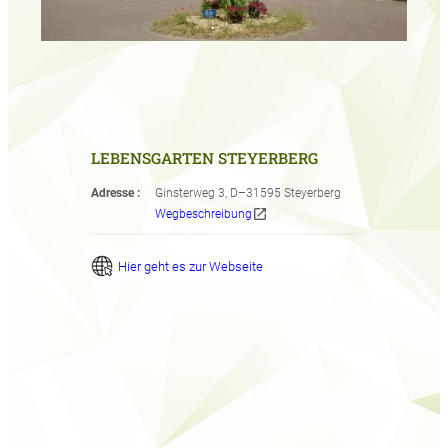
LEBENSGARTEN STEYERBERG
Adresse :
Ginsterweg 3, D–31595 Steyerberg
open_in_new
Wegbeschreibung
Hier geht es zur Webseite