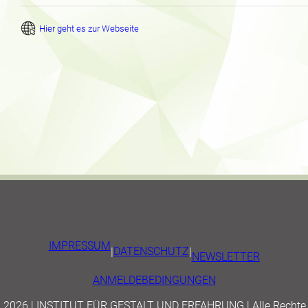
Hier geht es zur Webseite
IMPRESSUM
|
DATENSCHUTZ
|
NEWSLETTER
ANMELDEBEDINGUNGEN
© 2026 | INSTITUT FÜR GESTALT UND ERFAHRUNG | Alle Rechte 