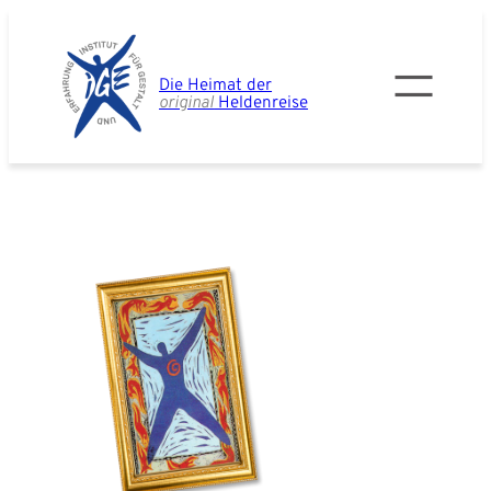
Zum
Inhalt
springen
Die Heimat der
original
Heldenreise